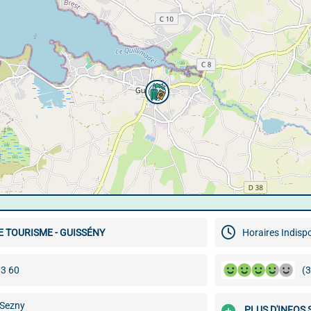
E TOURISME - GUISSÉNY
Horaires Indisp
13 60
(3
-Sezny
PLUS D'INFOS 