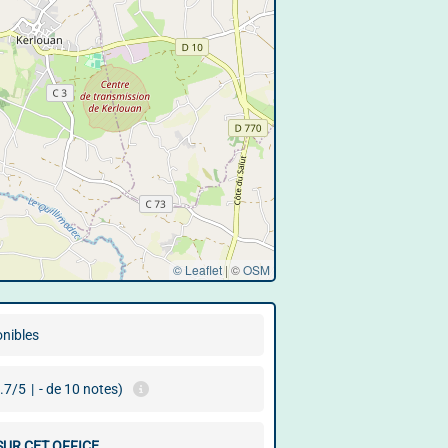
© Leaflet
|
©
OSM
onibles
.7/5
|
- de 10 notes)
SUR CET OFFICE