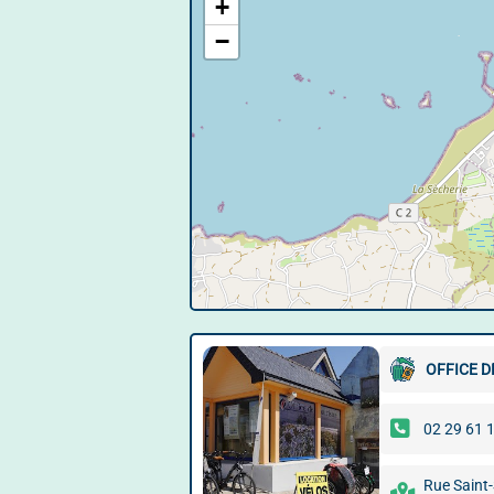
+
−
OFFICE D
02 29 61 
Rue Saint